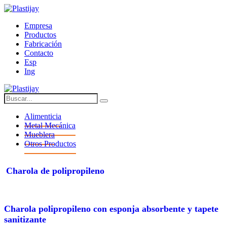
Empresa
Productos
Fabricación
Contacto
Esp
Ing
Alimenticia
Metal Mecánica
Mueblera
Otros Productos
charola de polipropileno
charola polipropileno con esponja absorbente y tapete
sanitizante